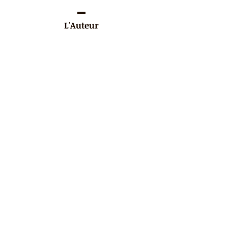
L'Auteur
Témoignages
« Lisez les retours de ceux qui ont
été captivés par ses récits et ses
analyses. »
Magazine Littéraire