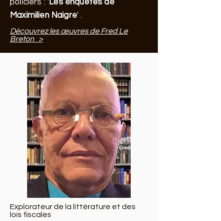
policiers : '
Les enquêtes de
Maximilien Naigre
' .
Découvrez les œuvres de Fred Le
Breton >
Explorateur de la littérature et des
lois fiscales