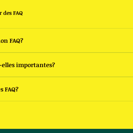
r des FAQ
ion FAQ?
tilisée pour répondre rapidement aux questions fréquemment
-elles importantes?
oposez-vous la livraison?», «Quelles sont vos heures d'ouver
yen d'aider les visiteurs à trouver rapidement des réponses 
es FAQ?
 une meilleure expérience de navigation sur votre site.
s à n'importe quelle page de votre site ou sur votre appli mo