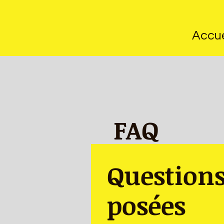
Accue
FAQ
Question
posées