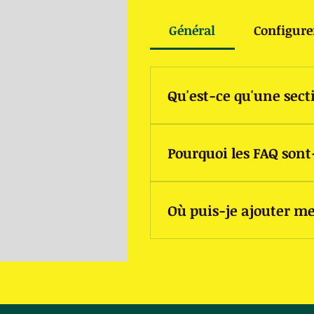
Général
Configure
Qu'est-ce qu'une sect
Une section FAQ peut être u
Pourquoi les FAQ sont
entreprise. Par exemple, «Pr
réserver un service?».
Les FAQ sont un excellent mo
Où puis-je ajouter m
votre entreprise et de créer
Les FAQ peuvent être ajoutée