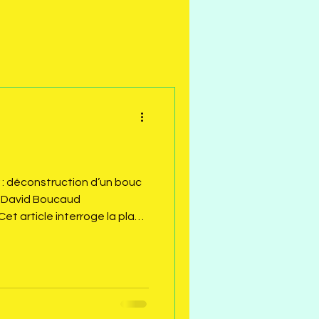
 : déconstruction d’un bouc
M David Boucaud
t article interroge la place
EDOM et OFGL, il démontre que