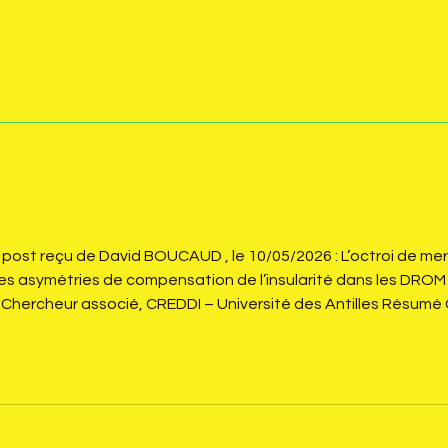
post reçu de David BOUCAUD , le 10/05/2026 : L’octroi de mer
 des asymétries de compensation de l’insularité dans les DRO
hercheur associé, CREDDI – Université des Antilles Résumé Ce
ormation des prix en outre-mer. À partir des données INSEE, I