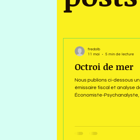
fredolb
11 mai
5 min de lecture
Octroi de mer
Nous publions ci-dessous un 
émissaire fiscal et analyse
Économiste-Psychanalyste, C
de l’octroi de mer dans la f
l’octroi de mer joue un rô