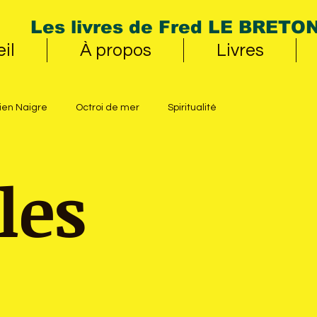
Les livres de Fred LE BRETO
il
À propos
Livres
ien Naigre
Octroi de mer
Spiritualité
les