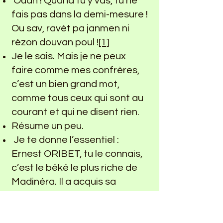
Ouah ! Quand tu y vas, tu ne
fais pas dans la demi-mesure !
Ou sav, ravèt pa janmen ni
rézon douvan poul !
[1]
Je le sais. Mais je ne peux
faire comme mes confrères,
c’est un bien grand mot,
comme tous ceux qui sont au
courant et qui ne disent rien.
Résume un peu.
Je te donne l’essentiel :
Ernest ORIBET, tu le connais,
c’est le béké le plus riche de
Madinéra. Il a acquis sa
fortune en se mariant avec la
fille de Raphaël YOTAT, le