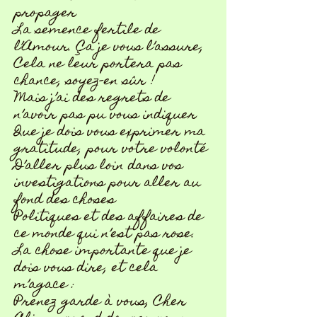
propager
La semence fertile de
l’Amour. Ça je vous l’assure,
Cela ne leur portera pas
chance, soyez-en sûr !
Mais j’ai des regrets de
n’avoir pas pu vous indiquer
Que je dois vous exprimer ma
gratitude, pour votre volonté
D’aller plus loin dans vos
investigations pour aller au
fond des choses
Politiques et des affaires de
ce monde qui n’est pas rose.
La chose importante que je
dois vous dire, et cela
m’agace :
Prenez garde à vous, Cher