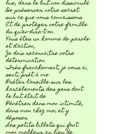
lue, dans le but non dissimulé
De préserver notre secret
sur ce que nous connaissons
Et de protéger votre famille
du qu’en-dira-t-on.
Vous êtes un homme de parole
et d’action,
Je dois reconnaître votre
détermination.
Très franchement, je vous ai
senti prêt à me
Prêter l’oreille sur les
harcèlements des gens dont
le but était de
Pénétrer dans mon intimité,
dans mon chez moi et y
déposer
Les petits billets qui font
mon malheur au lieu de