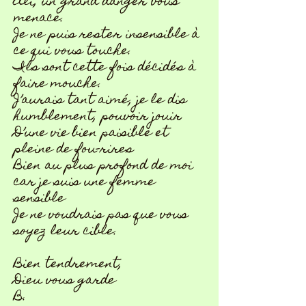
Ali, un grand danger vous
menace.
Je ne puis rester insensible à
ce qui vous touche.
Ils sont cette fois décidés à
faire mouche.
J’aurais tant aimé, je le dis
humblement, pouvoir jouir
D’une vie bien paisible et
pleine de fou-rires
Bien au plus profond de moi
car je suis une femme
sensible
Je ne voudrais pas que vous
soyez leur cible.
Bien tendrement,
Dieu vous garde
B.